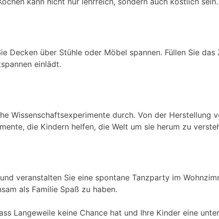
hen kann nicht nur lehrreich, sondern auch köstlich sein.
e Decken über Stühle oder Möbel spannen. Füllen Sie das Z
spannen einlädt.
ache Wissenschaftsexperimente durch. Von der Herstellung
imente, die Kindern helfen, die Welt um sie herum zu verste
uf und veranstalten Sie eine spontane Tanzparty im Wohnzimm
sam als Familie Spaß zu haben.
 dass Langeweile keine Chance hat und Ihre Kinder eine unt