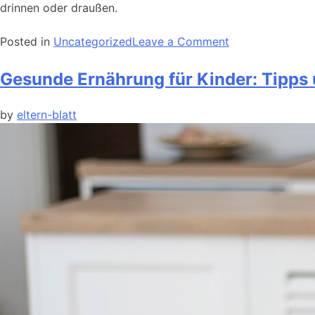
drinnen oder draußen.
Posted in
Uncategorized
Leave a Comment
Gesunde Ernährung für Kinder: Tipps u
by
eltern-blatt