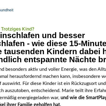
undheit
Trotziges Kind?
Einschlafen und besser
hlafen - wie diese 15-Minut
 tausenden Kindern dabei hi
ndlich entspannte Nächte br
nd besonders aktiv und voller Energie, was den Allta
hmal herausfordernd machen kann, insbesondere we
f auswirkt. Für diese Kinder ist ein Rückzugsort und
ch auszutoben, entscheidend. Marie teilt ihre Erfah
bermäßig energiegeladen war,
und wie die SmartPla
el ihrer Familie geholfen hat.