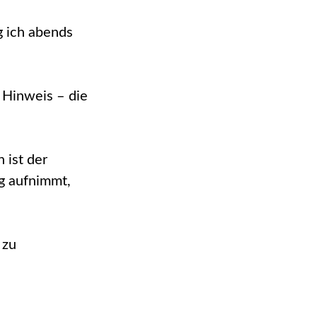
g ich abends
.
 Hinweis – die
 ist der
g aufnimmt,
 zu