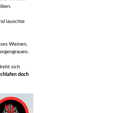
eiben.
und lauschte
eises Weinen,
Morgengrauen.
reht sich
schlafen doch