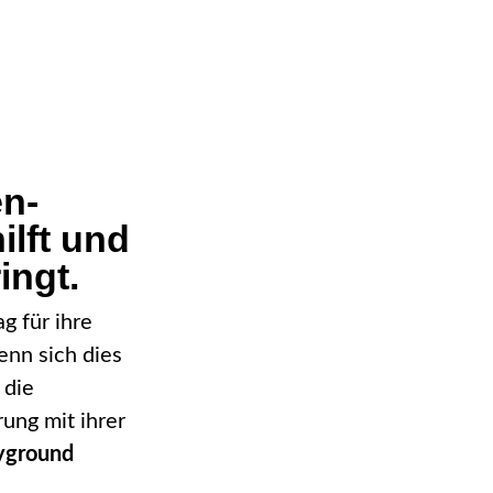
en-
lft und
ingt.
g für ihre
nn sich dies
 die
rung mit ihrer
yground